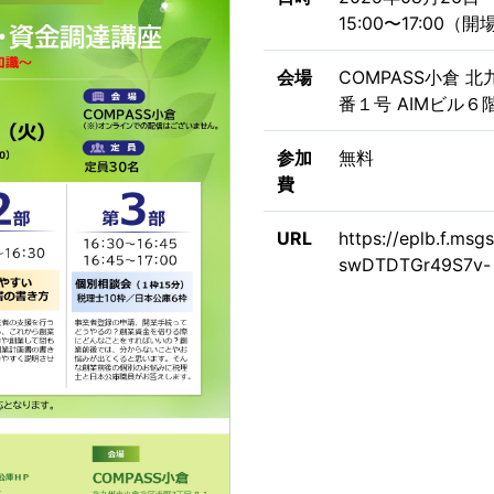
15:00〜17:00（開場
会場
COMPASS小倉
番１号 AIMビル６
参加
無料
費
URL
https://eplb.f.ms
swDTDTGr49S7v-