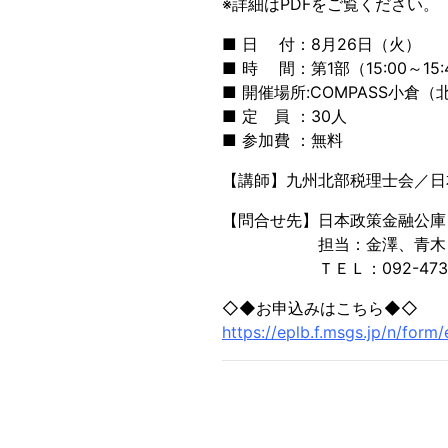
※詳細はPDFをご覧ください。
■ 日 付：8月26日（火）
■ 時 間：第1部（15:00～15:4
■ 開催場所:COMPASS小倉（
■ 定 員 ：30人
■ 参加費 ：無料
【講師】九州北部税理士会／日
【問合せ先】日本政策金融公庫
担当：金澤、青木
ＴＥＬ：092-473-8
◇◆お申込みはこちら◆◇
https://eplb.f.msgs.jp/n/f